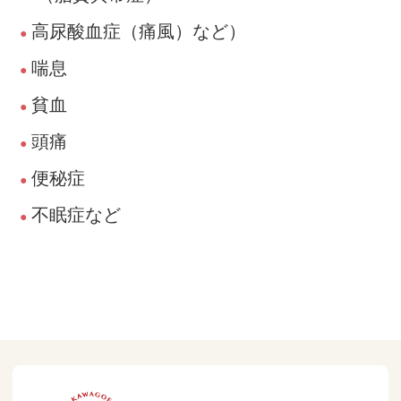
高尿酸血症（痛風）など）
喘息
貧血
頭痛
便秘症
不眠症など